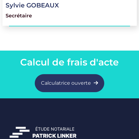
Sylvie
GOBEAUX
sg@etudelinker.be
Secrétaire
071/34.90.22
Calcul de frais d'acte
Calculatrice ouverte