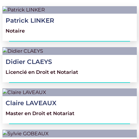
Patrick
LINKER
info@etudelinker.be
Notaire
071/34.11.11
Didier
CLAEYS
dc@etudelinker.be
Licencié en Droit et Notariat
071/34.90.33
Claire
LAVEAUX
claveaux@etudelinker.be
Master en Droit et Notariat
071/34.90.23